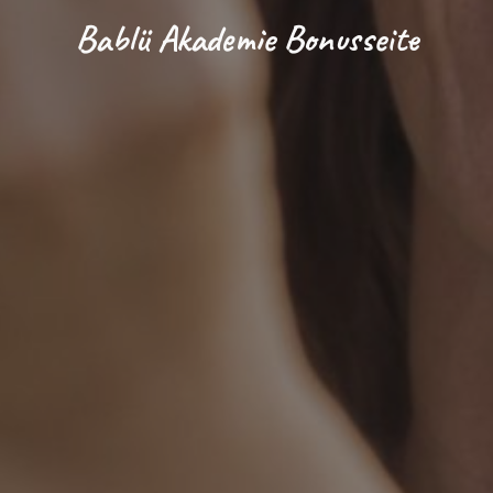
Bablü Akademie Bonusseite