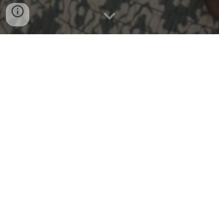
BaBlü Akademie Bonusseite–
„KRAUTSTARK“ Rabat
t